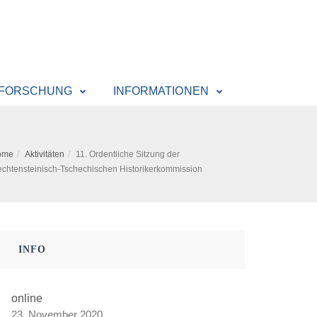
 FORSCHUNG
INFORMATIONEN
ome
Aktivitäten
11. Ordentliche Sitzung der
echtensteinisch-Tschechischen Historikerkommission
INFO
online
23. November 2020